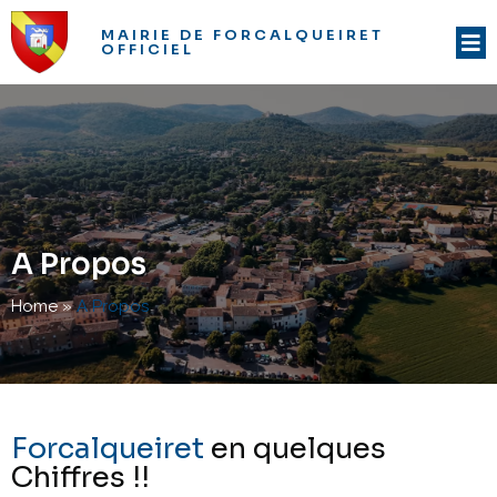
MAIRIE DE FORCALQUEIRET
OFFICIEL
A Propos
Home
»
A Propos
Forcalqueiret
en quelques
Chiffres !!