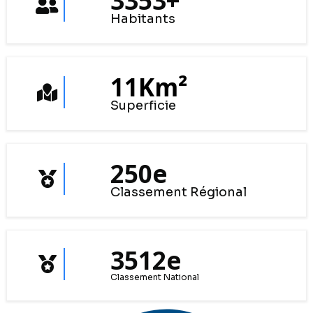
3353
+
Habitants
11
Km²
Superficie
250
e
Classement Régional
3512
e
Classement National